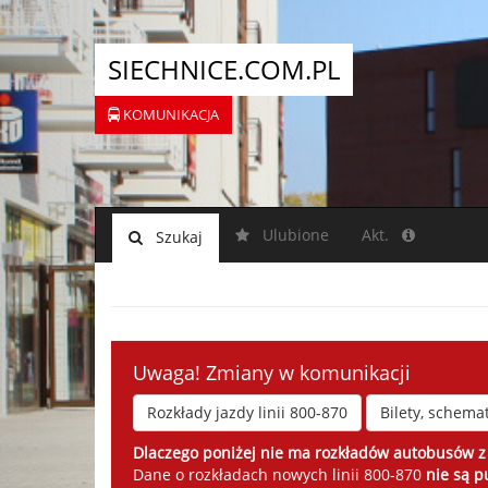
SIECHNICE.COM.PL
KOMUNIKACJA
Ulubione
Akt.
Szukaj
Uwaga! Zmiany w komunikacji
Rozkłady jazdy linii 800-870
Bilety, schemat
Dlaczego poniżej nie ma rozkładów autobusów z
Dane o rozkładach nowych linii 800-870
nie są 