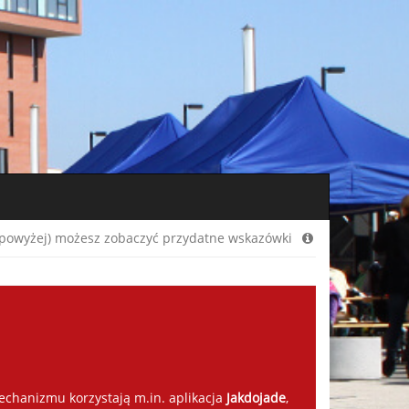
i (powyżej) możesz zobaczyć przydatne wskazówki
mechanizmu korzystają m.in. aplikacja
Jakdojade
,