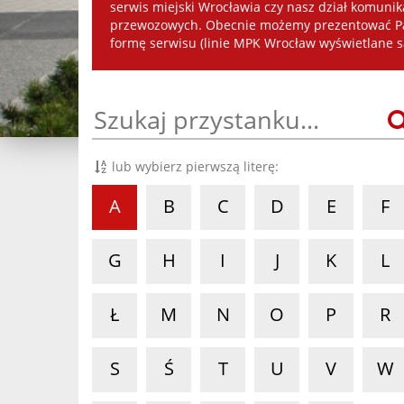
serwis miejski Wrocławia czy nasz dział komuni
przewozowych. Obecnie możemy prezentować Pań
formę serwisu (linie MPK Wrocław wyświetlane s
lub wybierz pierwszą literę:
A
B
C
D
E
F
G
H
I
J
K
L
Ł
M
N
O
P
R
S
Ś
T
U
V
W