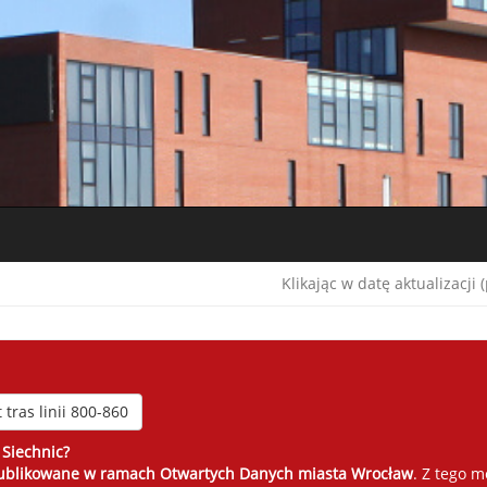
Klikając w datę aktualizacj
 tras linii 800-860
 Siechnic?
publikowane w ramach Otwartych Danych miasta Wrocław
. Z tego 