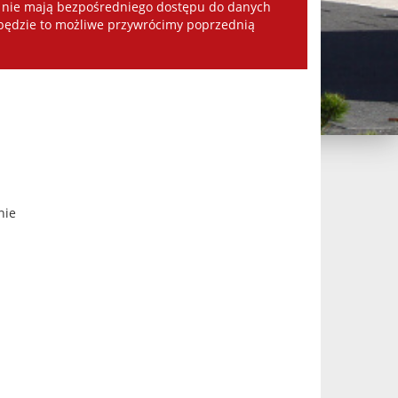
ej nie mają bezpośredniego dostępu do danych
o będzie to możliwe przywrócimy poprzednią
nie