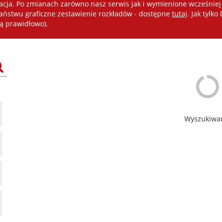
kacja. Po zmianach zarówno nasz serwis jak i wymienione wcześni
stwu graficzne zestawienie rozkładów - dostępne
tutaj
. Jak tylk
ą prawidłowo).
Wyszukiwa